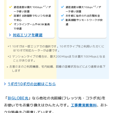
通信速度は最大10Gbps
＊1
／デ
通信速度は最大1Gbps
＊2
／デ
ータ使い放題
ータ使い放題
混雑する時間帯でもいつも快適
お手軽に始められる月額料金
で安心
動画視聴やリモートワークが快
オンラインゲームや4K8K動画
適
で快適
対応エリアを確認
1 10ギガは一部エリアでの提供です。10ギガタイプをご利用いただくに
は10ギガ対応ルーターが必要です。
2 マンションタイプの場合は、最大200Mbpsまたは最大100Mbpsとなる
ことがあります。
お客さまのご利用機器、宅内配線、回線の混雑状況などにより速度は低下
します
1ギガ10ギガの比較はこちら
「
BIGLOBE光
」なら他社の光回線(フレッツ光・コラボ光)を
お使いでもお乗り換えはかんたんです。
工事費実質無料
、おト
クな特典もご用意しています。