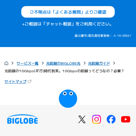
ご不明点は「よくある質問」よりご確認
※ご相談は「チャット相談」をご利用ください。
届出番号(電気通信事業者)：A-18-08841
サービス一覧
光回線のBIGLOBE光
光回線ガイド
光回線の10Gbps(ギガ)時代到来。10Gbpsの回線ってどうなの？必要？
（新しいタブで開きます）
サイトマップ
びっぷるのページ