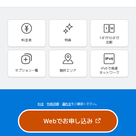
1ギガ10ギガ
料金表
特典
比較
IPv6で
高速
オプション一覧
提供エリア
ネットワーク
料金
・
特典詳細
・
違約金
をご確認ください。
（新しいタブで
Webでお申し込み