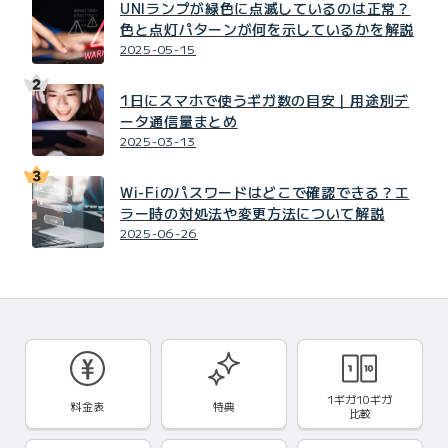
UNIランプが緑色に点滅しているのは正常？
色と点灯パターンが何を示しているかを解説
2025-05-15
1日にスマホで使うギガ数の目安｜用途別デ
ータ通信量まとめ
2025-03-13
Wi-Fiのパスワードはどこで確認できる？エ
ラー時の対処法や変更方法について解説
2025-06-26
1ギガ10ギガ
料金表
特典
比較