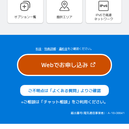
IPv6で
高速
オプション一覧
提供エリア
ネットワーク
料金
・
特典詳細
・
違約金
をご確認ください。
（新しいタブで
Webでお申し込み
ご不明点は「よくある質問」よりご確認
※ご相談は「チャット相談」をご利用ください。
届出番号(電気通信事業者)：A-18-08841