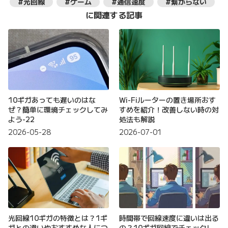
#光回線
#ゲーム
#通信速度
#繋がらない
に関連する記事
10ギガあっても遅いのはな
Wi-Fiルーターの置き場所おす
ぜ？簡単に環境チェックしてみ
すめを紹介！改善しない時の対
よう-22
処法も解説
2026-05-28
2026-07-01
光回線10ギガの特徴とは？1ギ
時間帯で回線速度に違いは出る
ガとの違いやおすすめな人につ
の？10ギガ回線でチェックし