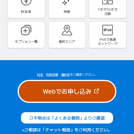
1ギガ10ギガ
料金表
特典
比較
IPv6で
高速
オプション一覧
提供エリア
ネットワーク
料金
・
特典詳細
・
違約金
をご確認ください。
（新しいタブで
Webでお申し込み
ご不明点は「よくある質問」よりご確認
※ご相談は「チャット相談」をご利用ください。