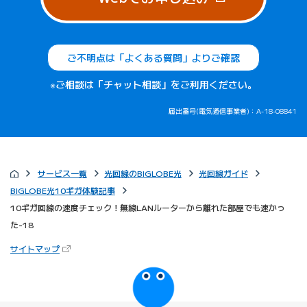
ご不明点は「よくある質問」よりご確認
※ご相談は「チャット相談」をご利用ください。
届出番号(電気通信事業者)：A-18-08841
サービス一覧
光回線のBIGLOBE光
光回線ガイド
BIGLOBE光10ギガ体験記事
10ギガ回線の速度チェック！無線LANルーターから離れた部屋でも速かっ
た-18
（新しいタブで開きます）
サイトマップ
びっぷるのページ