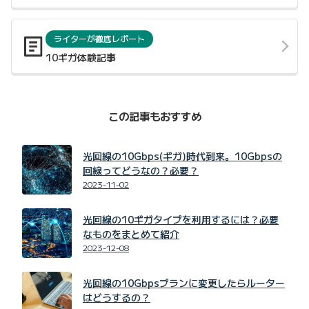
ライターが徹底レポート
10ギガ体験記事
この記事もおすすめ
光回線の10Gbps(ギガ)時代到来。10Gbpsの
回線ってどうなの？必要？
2023-11-02
光回線の10ギガタイプを利用するには？必要
なものをまとめて紹介
2023-12-08
光回線の10Gbpsプランに変更したらルーター
はどうするの？