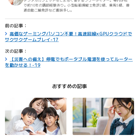
デジタルガジェットをこよなく愛するフリーライター。専門学校
で約10年の講師経験あり。小型船舶操縦士免許2級、乗馬5級、普
通自動二輪免許など趣味多し。
前の記事：
高価なゲーミングパソコン不要！高速回線×GPUクラウドで
サクサクゲームプレイ-17
次の記事：
【災害への備え】停電でもポータブル電源を使ってルーター
を動かせる！-19
おすすめの記事