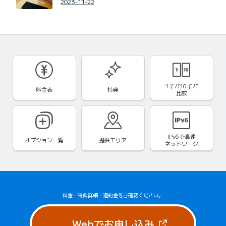
2023-11-22
1ギガ10ギガ
料金表
特典
比較
IPv6で
高速
オプション一覧
提供エリア
ネットワーク
料金
・
特典詳細
・
違約金
をご確認ください。
（新しいタブで
Webでお申し込み