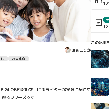
1
ラ
1
この記事
渡辺まりか
ット
通信速度
BIGLOBE提供)を、IT系ライターが実際に契約す
を綴るシリーズです。