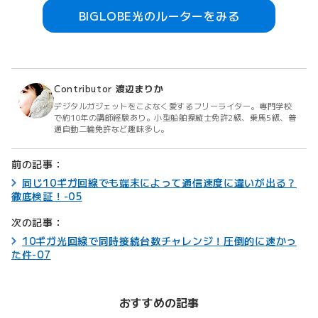
BIGLOBE光のルーターをみる
Contributor
渡辺まりか
デジタルガジェットをこよなく愛するフリーライター。専門学校
で約10年の講師経験あり。小型船舶操縦士免許2級、乗馬5級、普
通自動二輪免許など趣味多し。
前の記事：
同じ10ギガ回線でも端末によって通信速度に違いが出る？
徹底検証！-05
次の記事：
10ギガ光回線で同時接続台数チャレンジ！圧倒的に速かっ
た件-07
おすすめの記事