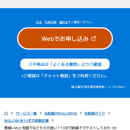
料金
・
特典詳細
・
違約金
をご確認ください。
（新しいタブで
Webでお申し込み
ご不明点は「よくある質問」よりご確認
※ご相談は「チャット相談」をご利用ください。
届出番号(電気通信事業者)：A-18-08841
サービス一覧
光回線のBIGLOBE光
光回線ガイド
BIGLOBE光10ギガ体験記事
無線LANと有線ではどちらが速い？10ギガ回線下でテストしてみた-06