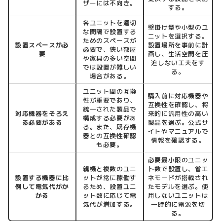
ザーには不向き。
する。
各ユニットを適切
壁掛け型や小型のユ
な間隔で設置する
ニットを選択する。
ためのスペースが
設置スペースが必
設置場所を事前に計
必要で、狭い部屋
要
画し、生活空間を圧
や家具の多い空間
迫しない工夫をす
では設置が難しい
る。
場合がある。
ユニット間の互換
購入前に対応機器や
性が重要であり、
互換性を確認し、将
統一された製品で
対応機器をそろえ
来的に汎用性の高い
構成する必要があ
る必要がある
製品を選ぶ。公式サ
る。また、既存機
イトやマニュアルで
器との互換性確認
情報を確認する。
も必要。
必要最小限のユニッ
親機と複数のユニ
ト数で設置し、省エ
設置する機器に比
ットが常に稼働す
ネモードが搭載され
例して電気代がか
るため、設置ユニ
たモデルを選ぶ。使
かる
ット数に応じて電
用しないユニットは
気代が増加する。
一時的に電源を切
る。