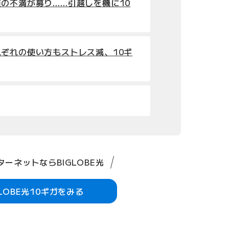
の不満が募り……引越しを機に10
ぞれの使い方もストレス減、10ギ
ーネットならBIGLOBE光
GLOBE光10ギガをみる