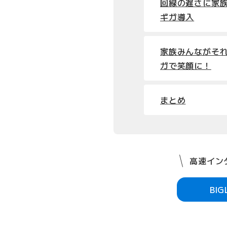
回線の遅さに家族
ギガ導入
家族みんながそれ
ガで笑顔に！
まとめ
高速インタ
BI