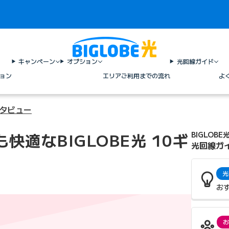
キャンペーン
オプション
光回線ガイド
ョン
エリア
ご利用までの流れ
よ
ンタビュー
快適なBIGLOBE光 10ギ
BIGLOBE
光回線ガ
光
お
お