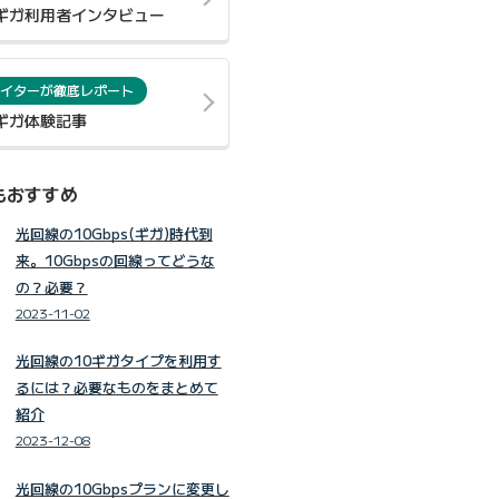
0ギガ利用者インタビュー
イターが徹底レポート
0ギガ体験記事
もおすすめ
光回線の10Gbps(ギガ)時代到
来。10Gbpsの回線ってどうな
の？必要？
2023-11-02
光回線の10ギガタイプを利用す
るには？必要なものをまとめて
紹介
2023-12-08
光回線の10Gbpsプランに変更し