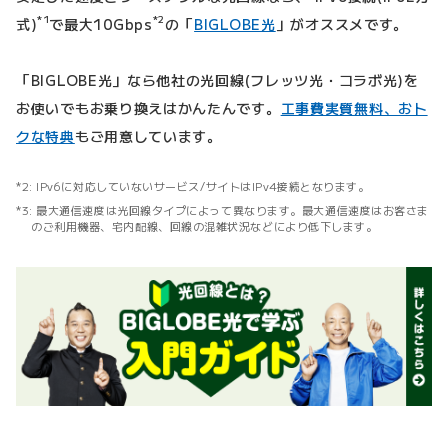
*1
*2
式)
で最大10Gbps
の「
BIGLOBE光
」がオススメです。
「BIGLOBE光」なら他社の光回線(フレッツ光・コラボ光)を
お使いでもお乗り換えはかんたんです。
工事費実質無料、おト
クな特典
もご用意しています。
IPv6に対応していないサービス/サイトはIPv4接続となります。
最大通信速度は光回線タイプによって異なります。最大通信速度はお客さま
のご利用機器、宅内配線、回線の混雑状況などにより低下します。