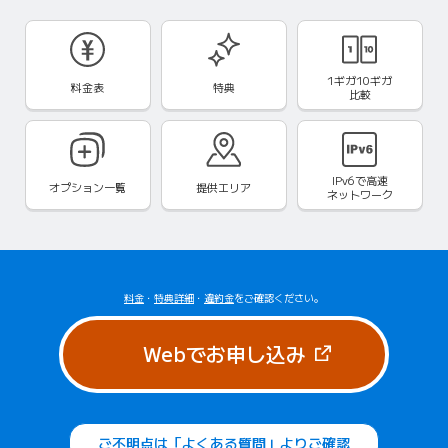
1ギガ10ギガ
料金表
特典
比較
IPv6で
高速
オプション一覧
提供エリア
ネットワーク
料金
・
特典詳細
・
違約金
をご確認ください。
（新しいタブで
Webでお申し込み
ご不明点は「よくある質問」よりご確認