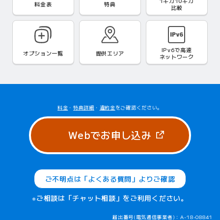
1ギガ10ギガ
料金表
特典
比較
IPv6で
高速
オプション一覧
提供エリア
ネットワーク
料金
・
特典詳細
・
違約金
をご確認ください。
（新しいタブ
Webでお申し込み
ご不明点は「よくある質問」よりご確認
※ご相談は「チャット相談」をご利用ください。
届出番号(電気通信事業者)：A-18-08841