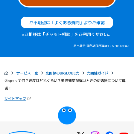
ご不明点は「よくある質問」よりご確認
※ご相談は「チャット相談」をご利用ください。
届出番号(電気通信事業者)：A-18-08841
サービス一覧
光回線のBIGLOBE光
光回線ガイド
Gbpsって何？速度はどれくらい？通信速度が遅いときの対処法について解
説！
（新しいタブで開きます）
サイトマップ
びっぷるのページ