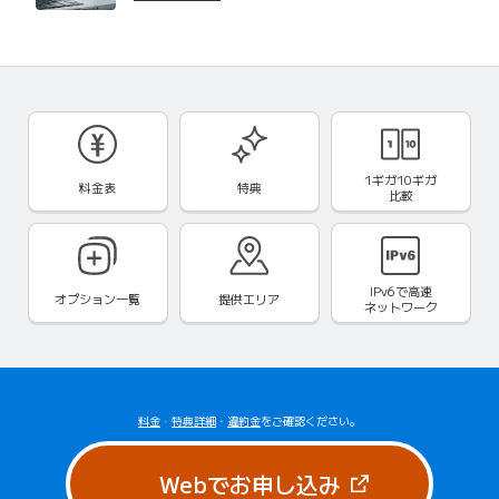
1ギガ10ギガ
料金表
特典
比較
IPv6で
高速
オプション一覧
提供エリア
ネットワーク
料金
・
特典詳細
・
違約金
をご確認ください。
（新しいタブで
Webでお申し込み