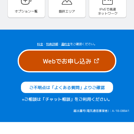
IPv6で
高速
オプション一覧
提供エリア
ネットワーク
料金
・
特典詳細
・
違約金
をご確認ください。
（新しいタブで
Webでお申し込み
ご不明点は「よくある質問」よりご確認
※ご相談は「チャット相談」をご利用ください。
届出番号(電気通信事業者)：A-18-08841