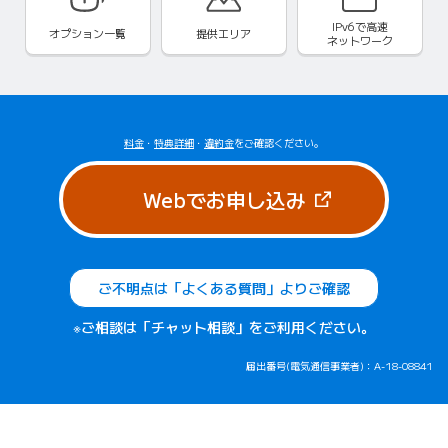
IPv6で
高速
オプション一覧
提供エリア
ネットワーク
料金
・
特典詳細
・
違約金
をご確認ください。
（新しいタブで
Webでお申し込み
ご不明点は「よくある質問」よりご確認
※ご相談は「チャット相談」をご利用ください。
届出番号(電気通信事業者)：A-18-08841