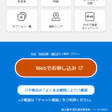
料金表
特典
比較
IPv6で
高速
オプション一覧
提供エリア
ネットワーク
料金
・
特典詳細
・
違約金
をご確認ください。
（新しいタブで
Webでお申し込み
ご不明点は「よくある質問」よりご確認
※ご相談は「チャット相談」をご利用ください。
届出番号(電気通信事業者)：A-18-08841