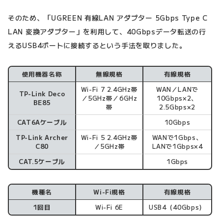
そのため、「UGREEN 有線LAN アダプター 5Gbps Type C
LAN 変換アダプター」を利用して、40Gbpsデータ転送の行
えるUSB4ポートに接続するという手法を取りました。
使用機器名称
無線規格
有線規格
Wi-Fi 7 2.4GHz帯
WAN／LANで
TP-Link Deco
／5GHz帯／6GHz
10Gbps×2、
BE85
帯
2.5Gbps×2
CAT6Aケーブル
10Gbps
TP-Link Archer
Wi-Fi 5 2.4GHz帯
WANで1Gbps、
C80
／5GHz帯
LANで1Gbps×4
CAT.5ケーブル
1Gbps
機種名
Wi-Fi規格
有線規格
1回目
Wi-Fi 6E
USB4（40Gbps）