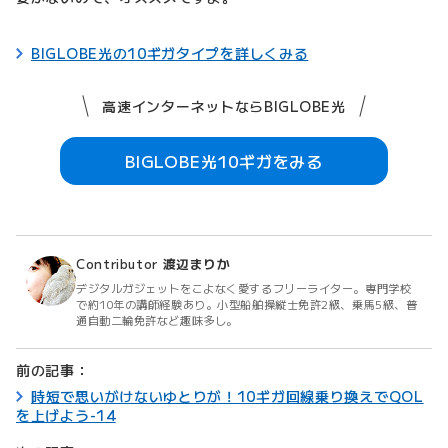
BIGLOBE光の10ギガタイプを詳しくみる
高速インターネットならBIGLOBE光
BIGLOBE光10ギガをみる
Contributor
渡辺まりか
デジタルガジェットをこよなく愛するフリーライター。専門学校
で約10年の講師経験あり。小型船舶操縦士免許2級、乗馬5級、普
通自動二輪免許など趣味多し。
前の記事：
時短で思いがけないゆとりが！10ギガ回線乗り換えでQOL
を上げよう-14