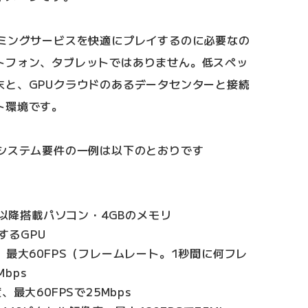
ーミングサービスを快適にプレイするのに必要なの
トフォン、タブレットではありません。低スペッ
末と、GPUクラウドのあるデータセンターと接続
ト環境です。
るシステム要件の一例は以下のとおりです
10以降搭載パソコン・4GBのメモリ
トするGPU
度、最大60FPS（フレームレート。1秒間に何フレ
bps
、最大60FPSで25Mbps