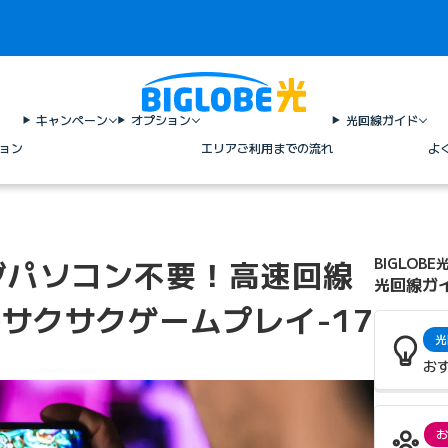
キャンペーン
オプション
光回線ガイド
ョン
エリア
ご利用までの流れ
よ
グパソコン不要！高速回線
BIGLOBE
光回線ガ
でサクサクゲームプレイ-17
光
お
お