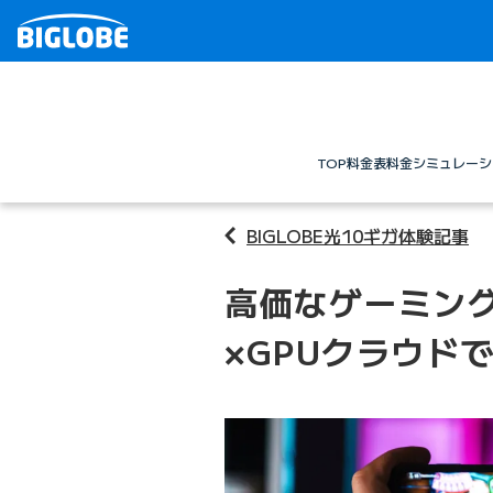
TOP
料金表
料金シミュレーシ
BIGLOBE光10ギガ体験記事
高価なゲーミン
×GPUクラウド