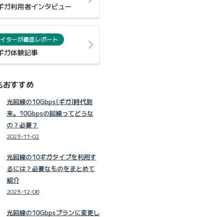
0ギガ利用者インタビュー
イターが徹底レポート
0ギガ体験記事
もおすすめ
光回線の10Gbps(ギガ)時代到
来。10Gbpsの回線ってどうな
の？必要？
2023-11-02
光回線の10ギガタイプを利用す
るには？必要なものをまとめて
紹介
2023-12-08
光回線の10Gbpsプランに変更し