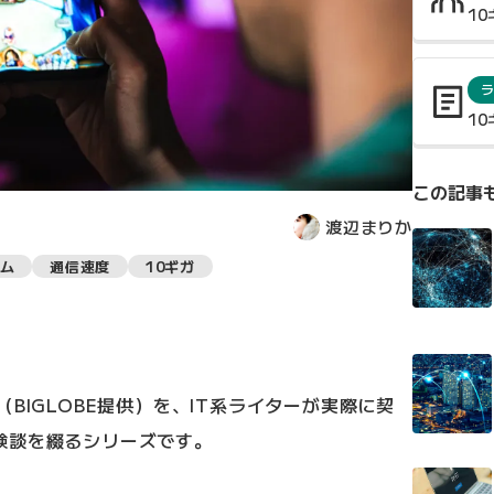
1
ラ
1
この記事
渡辺まりか
ム
通信速度
10ギガ
BIGLOBE提供）を、IT系ライターが実際に契
験談を綴るシリーズです。