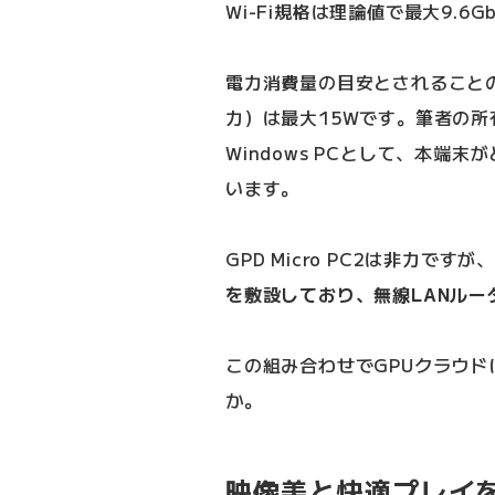
Wi-Fi規格は理論値で最大9.6
電力消費量の目安とされることの多いT
力）は最大15Wです。筆者の所有
Windows PCとして、本端
います。
GPD Micro PC2は非力で
を敷設しており、無線LANルータ
この組み合わせでGPUクラウ
か。
映像美と快適プレイ