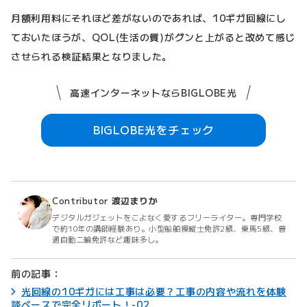
月額利用料にそれほど差がないのであれば、10ギガ回線にし
ておいたほうが、QOL(生活の質)がグンと上がると改めて感じ
させられる検証結果となりました。
高速インターネットならBIGLOBE光
BIGLOBE光をチェック
Contributor
渡辺まりか
デジタルガジェットをこよなく愛するフリーライター。専門学校
で約10年の講師経験あり。小型船舶操縦士免許2級、乗馬5級、普
通自動二輪免許など趣味多し。
前の記事：
光回線の10ギガには工事は必要？工事の内容や流れを体験
談ベースで完全リポート！-02