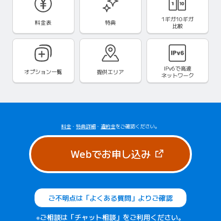
1ギガ10ギガ
料金表
特典
比較
IPv6で
高速
オプション一覧
提供エリア
ネットワーク
料金
・
特典詳細
・
違約金
をご確認ください。
（新しいタブで
Webでお申し込み
ご不明点は「よくある質問」よりご確認
※ご相談は「チャット相談」をご利用ください。