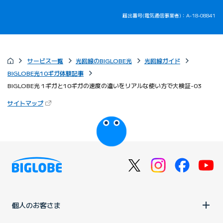
届出番号(電気通信事業者)：A-18-08841
サービス一覧
光回線のBIGLOBE光
光回線ガイド
BIGLOBE光10ギガ体験記事
BIGLOBE光 1ギガと10ギガの速度の違いをリアルな使い方で大検証-03
（新しいタブで開きます）
サイトマップ
びっぷるのページ
個人のお客さま