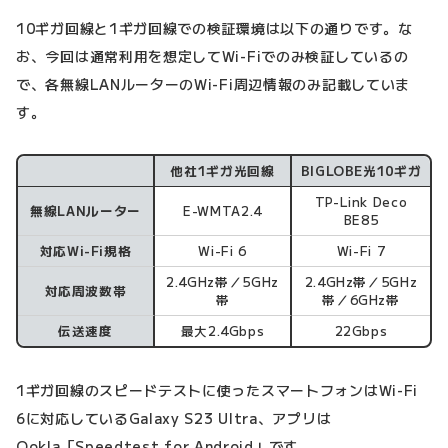
10ギガ回線と1ギガ回線での検証環境は以下の通りです。な
お、今回は通常利用を想定してWi-Fiでのみ検証しているの
で、各無線LANルーターのWi-Fi周辺情報のみ記載していま
す。
他社1ギガ光回線
BIGLOBE光10ギガ
検証環境
TP-Link Deco
無線LANルーター
E-WMTA2.4
BE85
対応Wi-Fi規格
Wi-Fi 6
Wi-Fi 7
2.4GHz帯／5GHz
2.4GHz帯／5GHz
対応周波数帯
帯
帯／6GHz帯
伝送速度
最大2.4Gbps
22Gbps
1ギガ回線のスピードテストに使ったスマートフォンはWi-Fi
6に対応しているGalaxy S23 Ultra、アプリは
Ookla「Speedtest for Android」です。