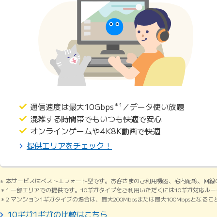
通信速度は最大10Gbps
＊1
／データ使い放題
混雑する時間帯でもいつも快適で安心
オンラインゲームや4K8K動画で快適
提供エリアをチェック！
本サービスはベストエフォート型です。お客さまのご利用機器、宅内配線、回線
1 一部エリアでの提供です。10ギガタイプをご利用いただくには10ギガ対応ル
2 マンション1ギガタイプの場合は、最大200Mbpsまたは最大100Mbpsとなる
10ギガ1ギガの比較はこちら