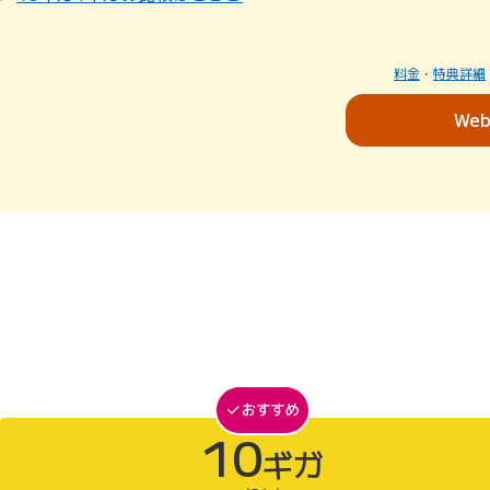
料金
・
特典詳細
We
10
ギガ
10ギガがおすすめ