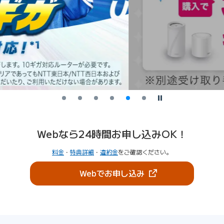
停止
Webなら24時間お申し込みOK！
料金
・
特典詳細
・
違約金
をご確認ください。
（新しいタブで開きま
Webでお申し込み