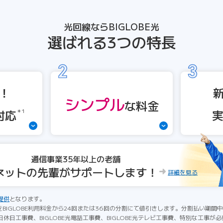
光回線ならBIGLOBE光
選ばれる3つの特長
！
シンプル
な
料金
対応
＊1
通信事業35年以上の老舗
ネットの先輩がサポートします！
詳細を見る
提供
となります。
をBIGLOBE利用料金から24回または36回の分割にて値引きします。分割払い期
休日工事費、BIGLOBE光電話工事費、BIGLOBE光テレビ工事費、特別な工事が