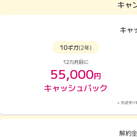
キャ
キャ
10
ギガ
(2年)
12カ月目に
55,000
円
キャッシュバック
別途受け
解約