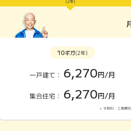
(2年)
10
ギガ
(2年)
6,270
円/月
一戸建て：
6,270
円/月
集合住宅：
手数料・工事費別