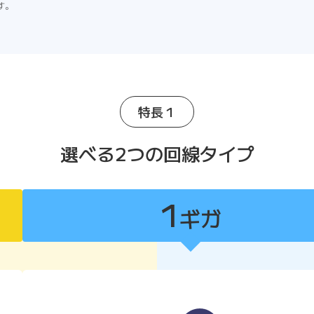
す。
特長１
選べる2つの回線タイプ
1
ギガ
1ギガ