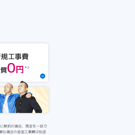
新規工事費
0
円
実質
＊2
間中に解約の場合、残金を一括で
必要な場合の追加工事費は別途