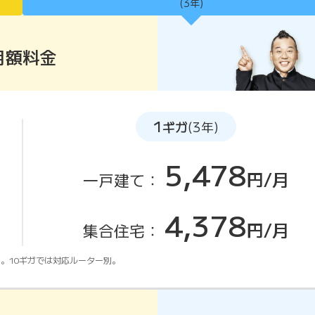
(3年)
月額料金
1
ギガ
(3年)
5,478
円/月
一戸建て：
4,378
円/月
集合住宅：
。10ギガでは対応ルーター別。