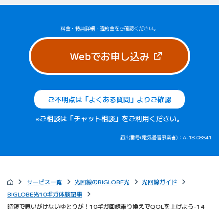
料金
・
特典詳細
・
違約金
をご確認ください。
（新しいタブで
Webでお申し込み
ご不明点は「よくある質問」よりご確認
※ご相談は「チャット相談」をご利用ください。
届出番号(電気通信事業者)：A-18-08841
サービス一覧
光回線のBIGLOBE光
光回線ガイド
BIGLOBE光10ギガ体験記事
時短で思いがけないゆとりが！10ギガ回線乗り換えでQOLを上げよう-14