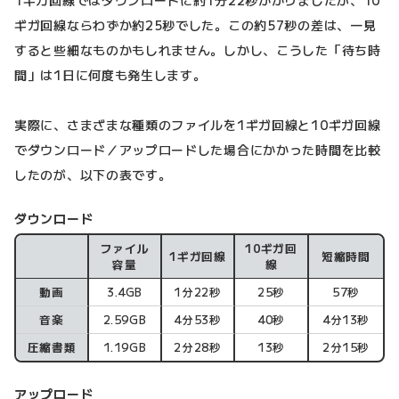
1ギガ回線ではダウンロードに約1分22秒かかりましたが、10
ギガ回線ならわずか約25秒でした。この約57秒の差は、一見
すると些細なものかもしれません。しかし、こうした「待ち時
間」は1日に何度も発生します。
実際に、さまざまな種類のファイルを1ギガ回線と10ギガ回線
でダウンロード／アップロードした場合にかかった時間を比較
したのが、以下の表です。
ダウンロード
ファイル
10ギガ回
1ギガ回線
短縮時間
ダウンロード
容量
線
動画
3.4GB
1分22秒
25秒
57秒
音楽
2.59GB
4分53秒
40秒
4分13秒
圧縮書類
1.19GB
2分28秒
13秒
2分15秒
アップロード