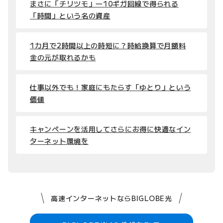
まさに「チリツモ」―10ギガ回線で得られる
「時間」という名の資産
1カ月で2時間以上の時短に？時給換算で月額料
金の元が取れるかも
仕事以外でも！家庭にもたらす「ゆとり」という
価値
キャンペーンを活用してさらにお得に快適なイン
ターネット環境を
高速インターネットならBIGLOBE光