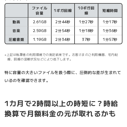
ファイル
10ギガ回
1ギガ回線
短縮時間
アップロード
容量
線
動画
2.61GB
2分44秒
1分27秒
1分17秒
音楽
2.59GB
2分54秒
1分18秒
1分36秒
圧縮書類
1.19GB
2分34秒
37秒
1分57秒
上記は執筆者の利用環境での測定結果です。お客さまのご利用機器、宅内配
線、回線の混雑状況などにより低下します。
特に容量の大きいファイルを扱う際に、圧倒的な差が生まれて
いるのを確認できます。
1カ月で2時間以上の時短に？時給
換算で月額料金の元が取れるかも