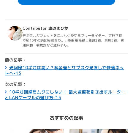
Contributor
渡辺まりか
デジタルガジェットをこよなく愛するフリーライター。専門学校
で約10年の講師経験あり。小型船舶操縦士免許2級、乗馬5級、普
通自動二輪免許など趣味多し。
前の記事：
光回線10ギガは高い？料金差とサブスク見直しで快適ネッ
トへ-13
次の記事：
10ギガ回線をムダにしない！ 最大速度を引き出すルーター
とLANケーブルの選び方-15
おすすめの記事