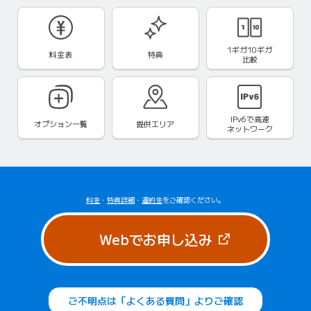
1ギガ10ギガ
料金表
特典
比較
IPv6で
高速
オプション一覧
提供エリア
ネットワーク
料金
・
特典詳細
・
違約金
をご確認ください。
（新しいタブで
Webでお申し込み
ご不明点は「よくある質問」よりご確認