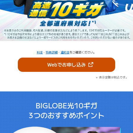
料金
・
特典詳細
・
違約金
をご確認ください。
（新しいタブで開きま
Webでお申し込み
表示金額は税込です。
BIGLOBE光10ギガ
3つのおすすめポイント