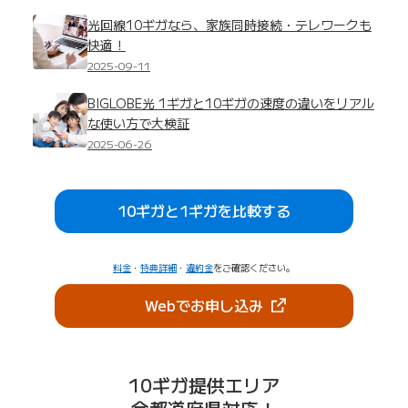
光回線10ギガなら、家族同時接続・テレワークも
快適！
2025-09-11
BIGLOBE光 1ギガと10ギガの速度の違いをリアル
な使い方で大検証
2025-06-26
10ギガと1ギガを比較する
料金
・
特典詳細
・
違約金
をご確認ください。
（新しいタブで開きま
Webでお申し込み
10ギガ提供エリア