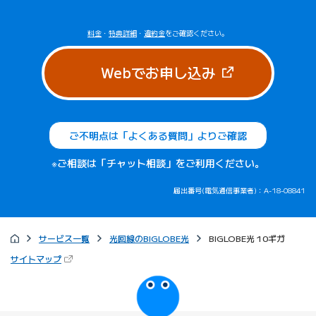
料金
・
特典詳細
・
違約金
をご確認ください。
（新しいタブで
Webでお申し込み
ご不明点は「よくある質問」よりご確認
※ご相談は「チャット相談」をご利用ください。
届出番号(電気通信事業者)：A-18-08841
サービス一覧
光回線のBIGLOBE光
BIGLOBE光 10ギガ
（新しいタブで開きます）
サイトマップ
びっぷるのページ