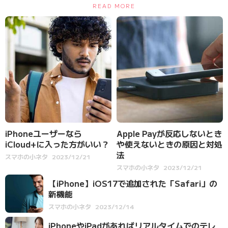
READ MORE
iPhoneユーザーなら
Apple Payが反応しないとき
iCloud+に入った方がいい？
や使えないときの原因と対処
法
スマホの小ネタ
2023/12/21
スマホの小ネタ
2023/12/21
【iPhone】iOS17で追加された「Safari」の
新機能
スマホの小ネタ
2023/12/14
iPhoneやiPadがあればリアルタイムでのテレ