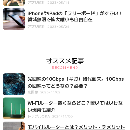
アプリ紹介
2023/05/11
iPhoneやiPadの「フリーボード」がすごい！
領域無限で拡大縮小も自由自在
アプリ紹介
2023/03/24
オススメ記事
RECOMMEND
光回線の10Gbps（ギガ）時代到来。10Gbps
の回線ってどうなの？必要？
光回線
2023/11/02
Wi-Fiルーター置くならどこ？置いてはいけな
い場所も紹介
トラブルQ&A
2024/11/06
モバイルルーターとは？メリット・デメリット