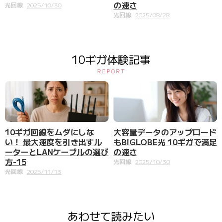
の速さ
光回線
2025/10/30
光回線
2025/08/28
10ギガ体験記事
REPORT
大容量データのアップロード
10ギガ回線をムダにしな
もBIGLOBE光 10ギガで満足
い！ 最大速度を引き出すル
の速さ
ーターとLANケーブルの選び
方-15
光回線
2025/10/30
光回線
2025/11/13
あわせて読みたい