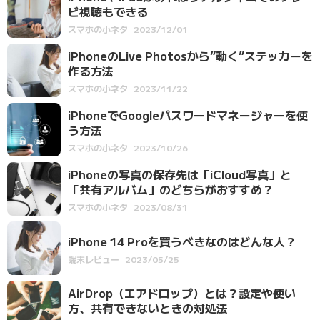
ビ視聴もできる
スマホの小ネタ
2023/12/01
iPhoneのLive Photosから”動く”ステッカーを
作る方法
スマホの小ネタ
2023/11/22
iPhoneでGoogleパスワードマネージャーを使
う方法
スマホの小ネタ
2023/10/26
iPhoneの写真の保存先は「iCloud写真」と
「共有アルバム」のどちらがおすすめ？
スマホの小ネタ
2023/08/31
iPhone 14 Proを買うべきなのはどんな人？
端末レビュー
2023/05/25
AirDrop（エアドロップ）とは？設定や使い
方、共有できないときの対処法