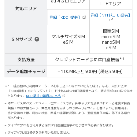
au 4G
LTEエリア
LTEエリア
対応エリア
（
詳細［NTTドコモ 提供］
（新しいタブで開きます）
詳細［KDDI 提供］
標準SIM
マルチサイズSIM
microSIM
SIM
サイズ
eSIM
nanoSIM
eSIM
支払方法
クレジットカード
または口座振替
＊1
データ
追加
チャージ
＋100MBごと300円
(税込330円)
1 口座振替のご利用はデータSIMお申し込みの場合のみとなります。なお、支払方法は
「KDDI請求」でのクレジットカード支払いまたは口座振替となり、請求元がKDDI株式会社
（新しいタブで開きます）
となります。
KDDI請求の詳細はこちら
本サービスはベストエフォート型サービスです。各キャリアで公表されている速度は技術
規格上の最大値であり、実使用速度を示すものではありません。お客さまのご利用端末、
当社設備の上限、電波の状態、回線の混雑状況等により、通信速度が大幅に低下する場合
があります。
タイプDで5Gをご利用する場合は別途通信規格の切り替えが必要になります。
タイプAでは5G通信をご利用いただけません。