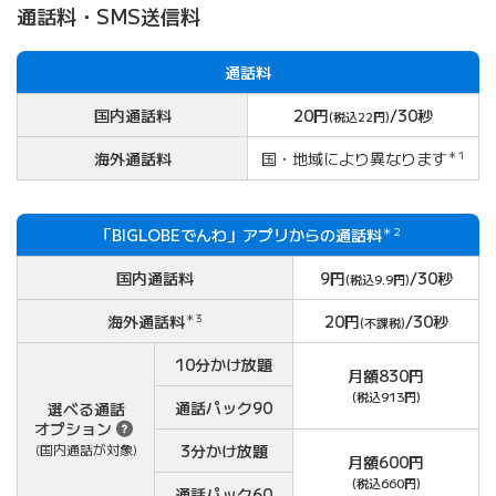
通話料・SMS送信料
通話料
国内通話料
20円
/30秒
(税込22円)
海外通話料
国・地域により異なります
＊1
「BIGLOBEでんわ」アプリからの通話料
＊2
国内通話料
9円
/30秒
(税込9.9円)
海外通話料
＊3
20円
/30秒
(不課税)
10分かけ
放題
月額830円
(税込913円)
通話パック90
選べる通話
オプション
3分かけ
放題
(国内通話が対象)
月額600円
(税込660円)
通話パック60