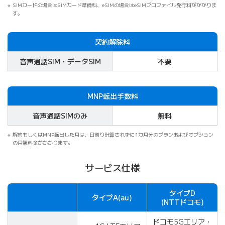
SIMカードの場合はSIMカード準備料、eSIMの場合はeSIMプロファイル発行料がかかりま
す。
契約解除料
音声通話SIM・データSIM
不要
MNP転出手数料
音声通話SIMのみ
無料
解約もしくはMNP転出した月は、日割り計算されずに1カ月分のプランおよびオプション
の月額料金がかかります。
サービス仕様
タイプD
タイプA
(au)
項目
(NTTドコモ)
ドコモ5Gエリア・