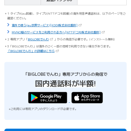
1 タイプA(au回線)、タイプD(NTTドコモ回線)の海外宛音声通話料は、以下のページをご
確認ください。
（新しいタブで開きます）
海外で使う(au世界サービス)[KDDI株式会社提供]
（新しいタブで開きま
MVNO様のサービスをご利用される方へ[NTTドコモ株式会社提供]
（新しいタブで開きます）
2 専用アプリ「
BIGLOBEでんわ
」からの発信が必要です。(インストール無料)
3「BIGLOBEでんわ」は海外のごく一部の地域で利用できない場合があります。
（新しいタブで開きます）
「BIGLOBEでんわ」の詳細はこちら
「BIGLOBEでんわ」専用アプリからの発信で
国内通話料が半額!
※ご利用には専用アプリのダウンロードが必要です。