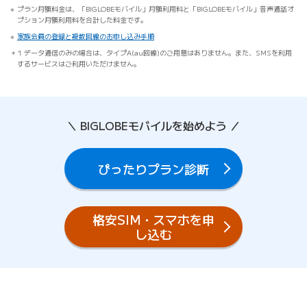
プラン月額料金は、「BIGLOBEモバイル」月額利用料と「BIGLOBEモバイル」音声通話オ
プション月額利用料を合計した料金です。
家族会員の登録と複数回線のお申し込み手順
1 データ通信のみの場合は、タイプA(au回線)のご用意はありません。また、SMSを利用
するサービスはご利用いただけません。
＼ BIGLOBEモバイルを始めよう ／
ぴったりプラン診断
格安SIM・スマホを申
し込む