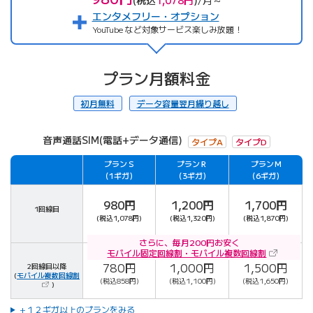
(税込
1,078円
)
/月～
エンタメフリー・オプション
YouTube など対象サービス楽しみ放題！
プラン月額料金
初月無料
データ容量翌月繰り越し
音声通話SIM(電話+データ通信)
タイプA
タイプD
プランＳ
プランＲ
プランＭ
対象
（1ギガ）
（3ギガ）
（6ギガ）
980円
1,200円
1,700円
1回線目
(税込1,078円)
(税込1,320円)
(税込1,870円)
さらに、毎月200円お安く
（新しいタ
モバイル固定回線割・モバイル複数回線割
780円
1,000円
1,500円
2回線目以降
（新しいタブで開きます）
(
モバイル複数
回線割
(税込858円)
(税込1,100円)
(税込1,650円)
)
+１２ギガ以上のプランをみる