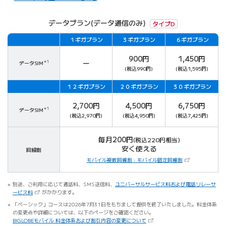
データプラン(データ通信のみ)
タイプD
１ギガ
プラン
３ギガ
プラン
６ギガ
プラン
対象
900円
1,450円
ー
データSIM
＊1
(税込990円)
(税込1,595円)
１２ギガ
プラン
２０ギガ
プラン
３０ギガ
プラン
対象
2,700円
4,500円
6,750円
データSIM
＊1
(税込2,970円)
(税込4,950円)
(税込7,425円)
毎月200円
(税込220円相当)
安く使える
回線割
（新しいタブで開
モバイル複数回線割・モバイル固定回線割
別途、ご利用に応じて通話料、SMS送信料、
ユニバーサルサービス料および電話リレーサ
（新しいタブで開きます）
ービス料
がかかります。
「ベーシック」コースは2026年7月31日をもちまして提供を終了いたしました。料金体系
の変更点や詳細については、以下のページをご確認ください。
（新しいタブで開きます）
BIGLOBEモバイル 料金体系および割引内容の変更について