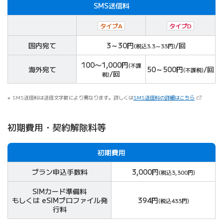
SMS送信料
タイプA
タイプD
対象
国内宛て
3～30円
/回
(税込3.3～33円)
100〜1,000円
(不課
海外宛て
50～500円
/回
(不課税)
/回
税)
（新しいタ
SMS送信料は送信文字数により異なります。詳しくは
SMS送信料の詳細はこちら
初期費用・契約解除料等
初期費用
プラン申込手数料
3,000円
(税込3,300円)
SIMカード準備料
もしくは eSIMプロファイル発
394円
(税込433円)
行料