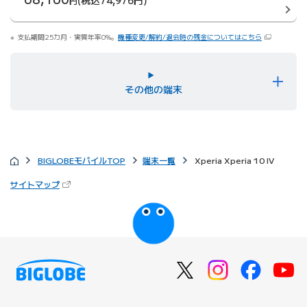
(税込74,976円)
円
支払期間25カ月・実質年率0%。
機種変更/解約/退会時の残金についてはこちら
その他の端末
BIGLOBEモバイルTOP
端末一覧
Xperia Xperia 10 IV
（新しいタブで開きます）
サイトマップ
びっぷるのページ