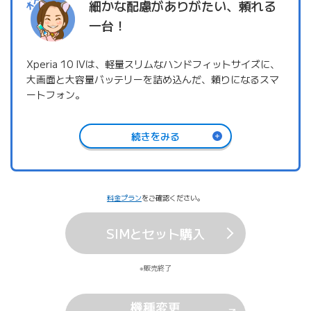
細かな配慮がありがたい、頼れる
一台！
Xperia 10 IVは、軽量スリムなハンドフィットサイズに、
大画面と大容量バッテリーを詰め込んだ、頼りになるスマ
ートフォン。
縦長なので閲覧性ばっちりで、ついつい長時間使用してし
まいます。
続きをみる
また、手が小さい私は、これ以上の太さや厚みがあると落
としてしまいがちなのですが、しっかり持てるフィット感
もお気に入り。
加えて、背面のマットな質感と、どこか優しい感じのする
料金プラン
をご確認ください。
ブラック色は、オンオフどちらでも使いやすそう！
＊1
さらに、防水
におサイフケータイに指紋認証と、あると
SIMとセット購入
ありがたい機能搭載！毎日使うものだから、この心配りが
うれしいですよね。
Xperia
™
の新スタンダードスマホで快適なスマホライフ
販売終了
を、ぜひ体感してみてください。
機種変更
1 IPX5/8の防水機能。