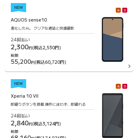
A
D
AQUOS sense10
進化したAI。
クリアな通話と快適撮影
24回払い
2,300
(税込2,530円)
円
総額
55,200
(税込60,720円)
円
A
D
Xperia 10 VII
即撮りボタンを搭載
操作に迷わず、即撮れる
24回払い
2,840
(税込3,124円)
円
総額
68,160