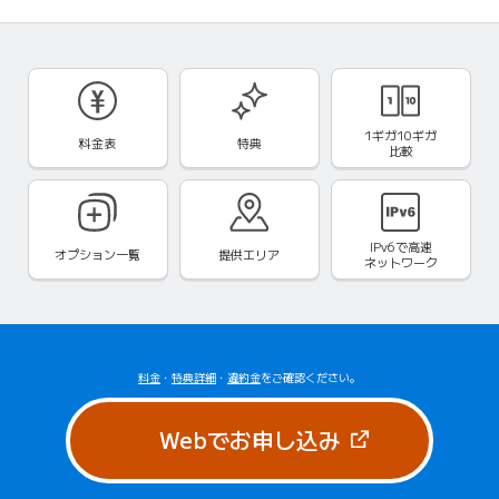
1ギガ10ギガ
料金表
特典
比較
IPv6で
高速
オプション一覧
提供エリア
ネットワーク
料金
・
特典詳細
・
違約金
をご確認ください。
（新しいタブで
Webでお申し込み