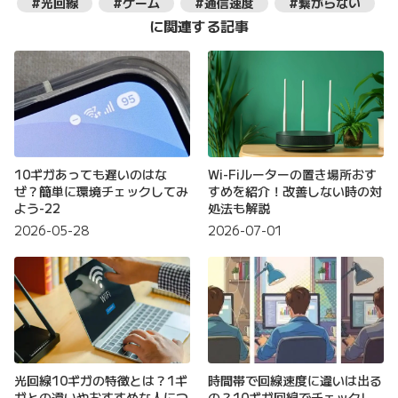
#光回線
#ゲーム
#通信速度
#繋がらない
に関連する記事
10ギガあっても遅いのはな
Wi-Fiルーターの置き場所おす
ぜ？簡単に環境チェックしてみ
すめを紹介！改善しない時の対
よう-22
処法も解説
2026-05-28
2026-07-01
光回線10ギガの特徴とは？1ギ
時間帯で回線速度に違いは出る
ガとの違いやおすすめな人につ
の？10ギガ回線でチェックし