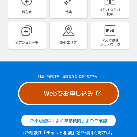
1ギガ10ギガ
料金表
特典
比較
IPv6で
高速
オプション一覧
提供エリア
ネットワーク
料金
・
特典詳細
・
違約金
をご確認ください。
（新しいタブで
Webでお申し込み
ご不明点は「よくある質問」よりご確認
※ご相談は「チャット相談」をご利用ください。