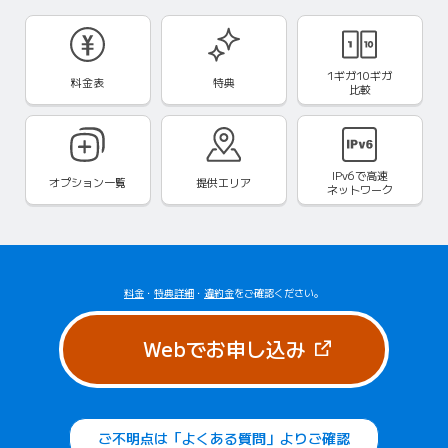
1ギガ10ギガ
料金表
特典
比較
IPv6で
高速
オプション一覧
提供エリア
ネットワーク
料金
・
特典詳細
・
違約金
をご確認ください。
（新しいタブで
Webでお申し込み
ご不明点は「よくある質問」よりご確認