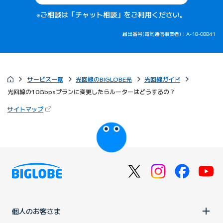
※ご相談は「チャット相談」をご利用ください。
届出番号(電気通信事業者)：A-18-08841
サービス一覧
光回線のBIGLOBE光
光回線ガイド
光回線の10Gbpsプランに変更したらルーターはどうするの？
（新しいタブで開きます）
サイトマップ
びっぷるのページ
個人のお客さま