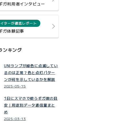
0ギガ利用者インタビュー
ライターが徹底レポート
0ギガ体験記事
ランキング
UNIランプが緑色に点滅してい
るのは正常？色と点灯パター
ンが何を示しているかを解説
2025-05-15
1日にスマホで使うギガ数の目
安｜用途別データ通信量まと
め
2025-03-13