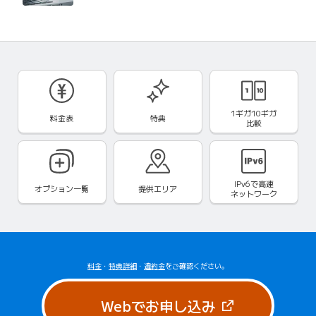
1ギガ10ギガ
料金表
特典
比較
IPv6で
高速
オプション一覧
提供エリア
ネットワーク
料金
・
特典詳細
・
違約金
をご確認ください。
（新しいタブで
Webでお申し込み