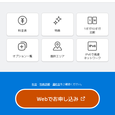
1ギガ10ギガ
料金表
特典
比較
IPv6で
高速
オプション一覧
提供エリア
ネットワーク
料金
・
特典詳細
・
違約金
をご確認ください。
（新しいタブで
Webでお申し込み