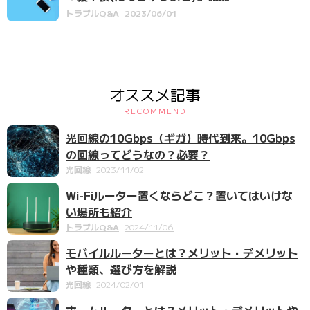
トラブルQ&A
2023/06/01
オススメ記事
RECOMMEND
光回線の10Gbps（ギガ）時代到来。10Gbps
の回線ってどうなの？必要？
光回線
2023/11/02
Wi-Fiルーター置くならどこ？置いてはいけな
い場所も紹介
トラブルQ&A
2024/11/06
モバイルルーターとは？メリット・デメリット
や種類、選び方を解説
光回線
2024/02/01
ホームルーターとは？メリット・デメリットや