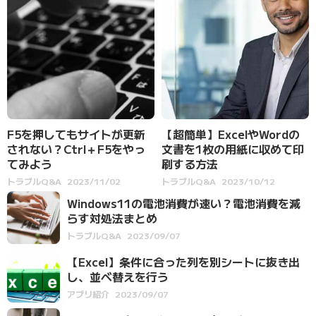
F5を押してもサイトが更新
【超簡単】ExcelやWordの
されない？Ctrl＋F5をやっ
文書を1枚の用紙に収めて印
てみよう
刷する方法
トラブルQ&A
2023/11/02
トラブルQ&A
2023/10/12
Windows11の電池消費が速い？電池消費を減
らす対処法まとめ
トラブルQ&A
2023/09/07
【Excel】条件に合った列を別シートに抜き出
し、並べ替えを行う
アプリ紹介
2023/09/07