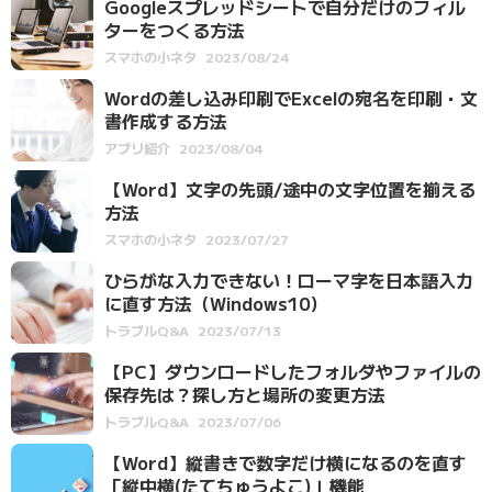
Googleスプレッドシートで自分だけのフィル
ターをつくる方法
スマホの小ネタ
2023/08/24
Wordの差し込み印刷でExcelの宛名を印刷・文
書作成する方法
アプリ紹介
2023/08/04
【Word】文字の先頭/途中の文字位置を揃える
方法
スマホの小ネタ
2023/07/27
ひらがな入力できない！ローマ字を日本語入力
に直す方法（Windows10）
トラブルQ&A
2023/07/13
【PC】ダウンロードしたフォルダやファイルの
保存先は？探し方と場所の変更方法
トラブルQ&A
2023/07/06
【Word】縦書きで数字だけ横になるのを直す
「縦中横(たてちゅうよこ)」機能