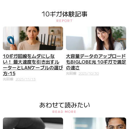
10ギガ体験記事
REPORT
大容量データのアップロード
10ギガ回線をムダにしな
もBIGLOBE光 10ギガで満足
い！ 最大速度を引き出すル
の速さ
ーターとLANケーブルの選び
方-15
光回線
2025/10/30
光回線
2025/11/13
あわせて読みたい
READ MORE