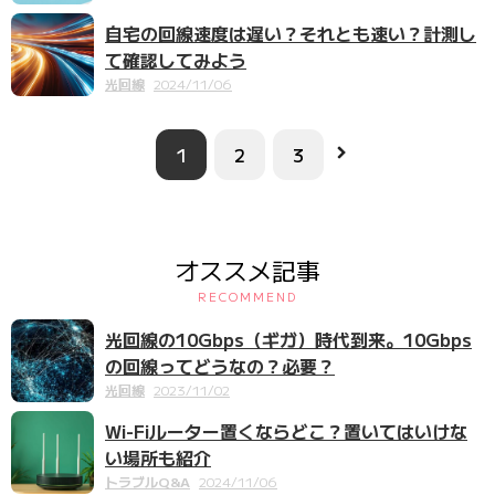
自宅の回線速度は遅い？それとも速い？計測し
て確認してみよう
光回線
2024/11/06
1
2
3
オススメ記事
RECOMMEND
光回線の10Gbps（ギガ）時代到来。10Gbps
の回線ってどうなの？必要？
光回線
2023/11/02
Wi-Fiルーター置くならどこ？置いてはいけな
い場所も紹介
トラブルQ&A
2024/11/06