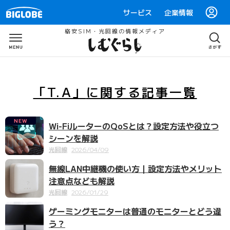
サービス
企業情報
格安SIM・光回線の情報メディア
「T.A」
に関する
記事一覧
NEW
Wi-FiルーターのQoSとは？設定方法や役立つ
シーンを解説
光回線
2026/04/09
無線LAN中継機の使い方｜設定方法やメリット
注意点なども解説
光回線
2026/01/29
ゲーミングモニターは普通のモニターとどう違
う？