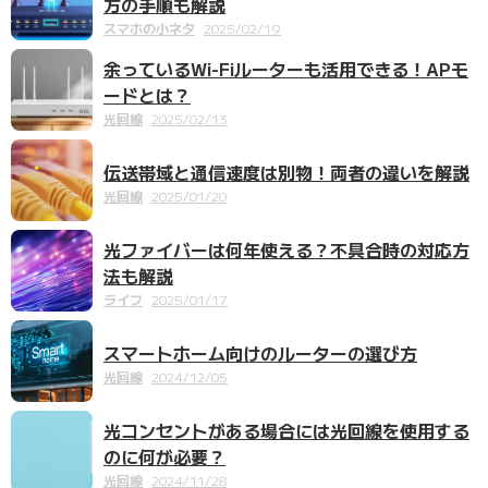
方の手順も解説
スマホの小ネタ
2025/02/19
余っているWi-Fiルーターも活用できる！APモ
ードとは？
光回線
2025/02/13
伝送帯域と通信速度は別物！両者の違いを解説
光回線
2025/01/20
光ファイバーは何年使える？不具合時の対応方
法も解説
ライフ
2025/01/17
スマートホーム向けのルーターの選び方
光回線
2024/12/05
光コンセントがある場合には光回線を使用する
のに何が必要？
光回線
2024/11/28