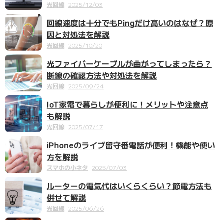
光回線
2025/12/03
回線速度は十分でもPingだけ高いのはなぜ？原
因と対処法を解説
光回線
2025/10/20
光ファイバーケーブルが曲がってしまったら？
断線の確認方法や対処法を解説
光回線
2025/09/24
IoT家電で暮らしが便利に！メリットや注意点
も解説
光回線
2025/07/17
iPhoneのライブ留守番電話が便利！機能や使い
方を解説
スマホの小ネタ
2025/07/03
ルーターの電気代はいくらくらい？節電方法も
併せて解説
光回線
2025/06/26