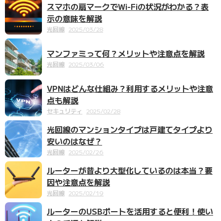
スマホの扇マークでWi-Fiの状況がわかる？表
示の意味を解説
光回線
2025/03/28
マンファミって何？メリットや注意点を解説
光回線
2025/03/06
VPNはどんな仕組み？利用するメリットや注意
点も解説
セキュリティ
2025/02/28
光回線のマンションタイプは戸建てタイプより
安いのはなぜ？
光回線
2025/02/26
ルーターが昔より大型化しているのは本当？要
因や注意点を解説
光回線
2025/02/19
ルーターのUSBポートを活用すると便利！使い