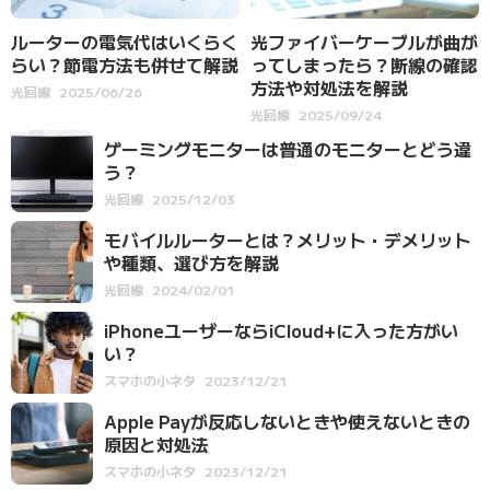
ルーターの電気代はいくらく
光ファイバーケーブルが曲が
らい？節電方法も併せて解説
ってしまったら？断線の確認
方法や対処法を解説
光回線
2025/06/26
光回線
2025/09/24
ゲーミングモニターは普通のモニターとどう違
う？
光回線
2025/12/03
モバイルルーターとは？メリット・デメリット
や種類、選び方を解説
光回線
2024/02/01
iPhoneユーザーならiCloud+に入った方がい
い？
スマホの小ネタ
2023/12/21
Apple Payが反応しないときや使えないときの
原因と対処法
スマホの小ネタ
2023/12/21