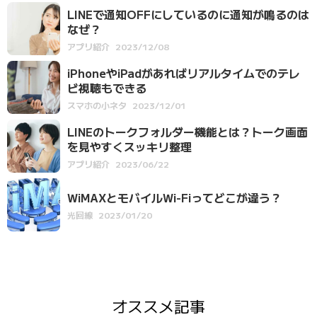
LINEで通知OFFにしているのに通知が鳴るのは
なぜ？
アプリ紹介
2023/12/08
iPhoneやiPadがあればリアルタイムでのテレ
ビ視聴もできる
スマホの小ネタ
2023/12/01
LINEのトークフォルダー機能とは？トーク画面
を見やすくスッキリ整理
アプリ紹介
2023/06/22
WiMAXとモバイルWi-Fiってどこが違う？
光回線
2023/01/20
オススメ記事