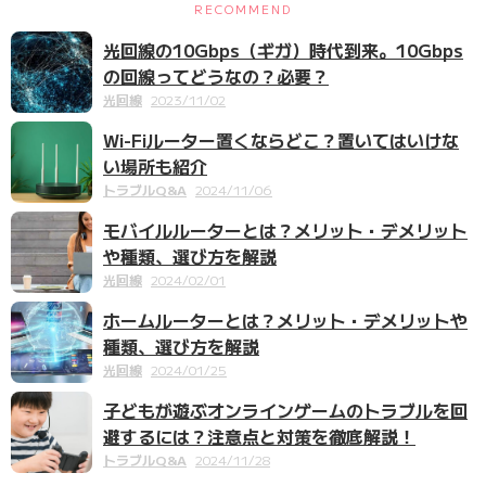
RECOMMEND
光回線の10Gbps（ギガ）時代到来。10Gbps
の回線ってどうなの？必要？
光回線
2023/11/02
Wi-Fiルーター置くならどこ？置いてはいけな
い場所も紹介
トラブルQ&A
2024/11/06
モバイルルーターとは？メリット・デメリット
や種類、選び方を解説
光回線
2024/02/01
ホームルーターとは？メリット・デメリットや
種類、選び方を解説
光回線
2024/01/25
子どもが遊ぶオンラインゲームのトラブルを回
避するには？注意点と対策を徹底解説！
トラブルQ&A
2024/11/28