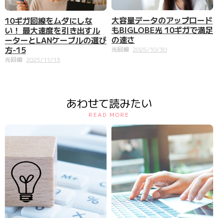
大容量データのアップロード
10ギガ回線をムダにしな
もBIGLOBE光 10ギガで満足
い！ 最大速度を引き出すル
の速さ
ーターとLANケーブルの選び
方-15
光回線
2025/10/30
光回線
2025/11/13
あわせて読みたい
READ MORE