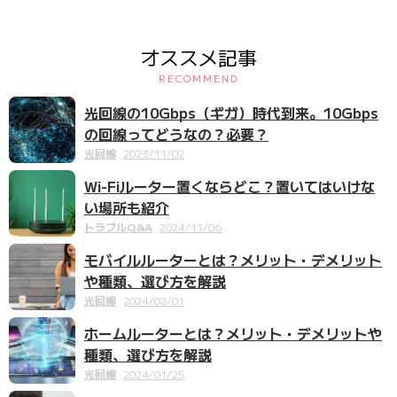
オススメ記事
RECOMMEND
光回線の10Gbps（ギガ）時代到来。10Gbps
の回線ってどうなの？必要？
光回線
2023/11/02
Wi-Fiルーター置くならどこ？置いてはいけな
い場所も紹介
トラブルQ&A
2024/11/06
モバイルルーターとは？メリット・デメリット
や種類、選び方を解説
光回線
2024/02/01
ホームルーターとは？メリット・デメリットや
種類、選び方を解説
光回線
2024/01/25