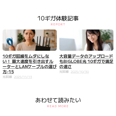
10ギガ体験記事
REPORT
大容量データのアップロード
10ギガ回線をムダにしな
もBIGLOBE光 10ギガで満足
い！ 最大速度を引き出すル
の速さ
ーターとLANケーブルの選び
方-15
光回線
2025/10/30
光回線
2025/11/13
あわせて読みたい
READ MORE