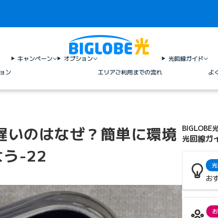
キャンペーン
オプション
光回線ガイド
ョン
エリア
ご利用までの流れ
よ
遅いのはなぜ？簡単に環境
BIGLOBE
光回線ガ
う-22
光
お
お