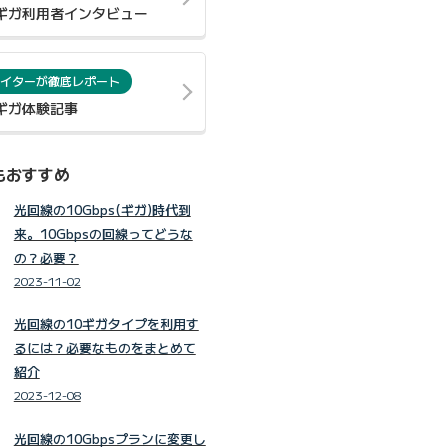
0ギガ利用者インタビュー
イターが徹底レポート
0ギガ体験記事
もおすすめ
光回線の10Gbps(ギガ)時代到
来。10Gbpsの回線ってどうな
の？必要？
2023-11-02
光回線の10ギガタイプを利用す
るには？必要なものをまとめて
紹介
2023-12-08
光回線の10Gbpsプランに変更し