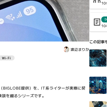
1
ラ
1
この記事
渡辺まりか
Wi-Fi
BIGLOBE提供）を、IT系ライターが実際に契
験談を綴るシリーズです。