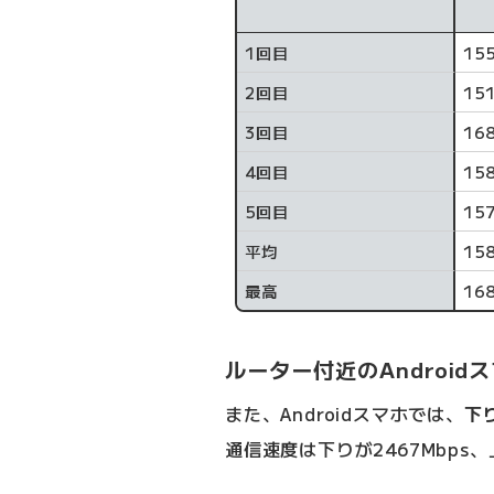
計測回数
1回目
15
2回目
15
3回目
16
4回目
15
5回目
15
平均
158
最高
16
ルーター付近のAndroid
また、Androidスマホでは、
下り
通信速度は下りが2467Mbps、