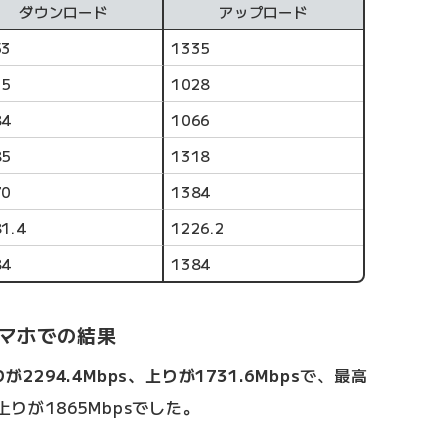
ダウンロード
アップロード
53
1335
15
1028
84
1066
85
1318
70
1384
1.4
1226.2
84
1384
スマホでの結果
が2294.4Mbps、上りが1731.6Mbps
で、最高
上りが1865Mbpsでした。