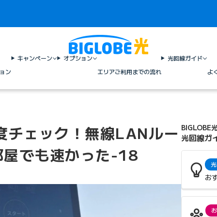
キャンペーン
オプション
光回線ガイド
ョン
エリア
ご利用までの流れ
よ
度チェック！無線LANルー
BIGLOBE
光回線ガ
屋でも速かった-18
光
お
お