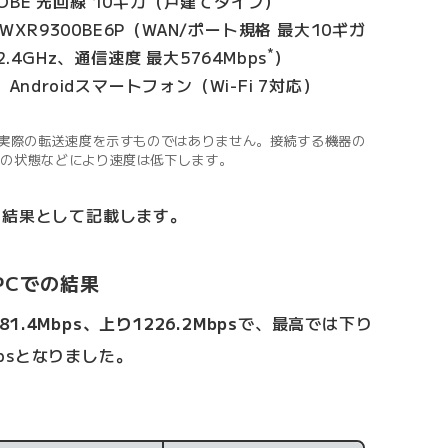
OBE 光回線 10ギガ（戸建てタイプ）
O WXR9300BE6P（WAN/ポート規格 最大10ギガ
*
2.4GHz、通信速度 最大5764Mbps
）
、Androidスマートフォン（Wi-Fi 7対応）
実際の転送速度を示すものではありません。接続する機器の
波の状態などにより速度は低下します。
を結果として記載します。
 PCでの結果
81.4Mbps、上り1226.2Mbps
で、最高では下り
bpsとなりました。