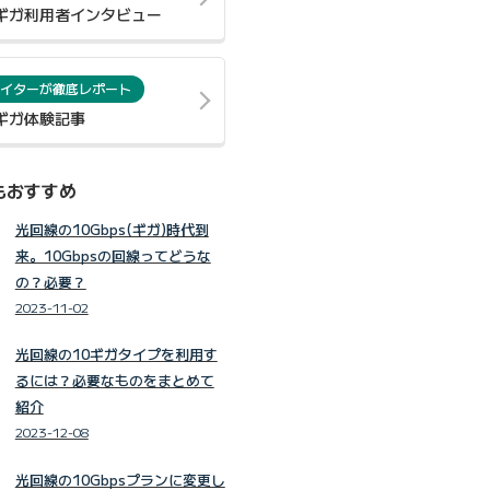
0ギガ利用者インタビュー
イターが徹底レポート
0ギガ体験記事
もおすすめ
光回線の10Gbps(ギガ)時代到
来。10Gbpsの回線ってどうな
の？必要？
2023-11-02
光回線の10ギガタイプを利用す
るには？必要なものをまとめて
紹介
2023-12-08
光回線の10Gbpsプランに変更し