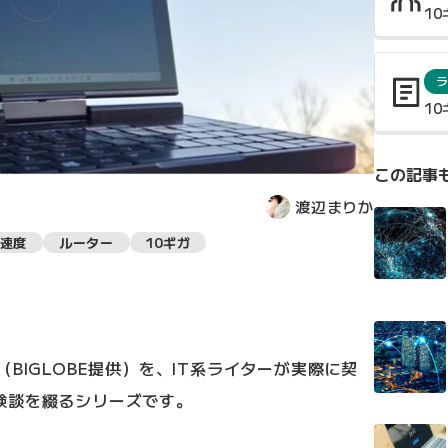
1
ラ
1
この記事
渡辺まりか
速度
ルーター
10ギガ
BIGLOBE提供）を、IT系ライターが実際に契
験談を綴るシリーズです。