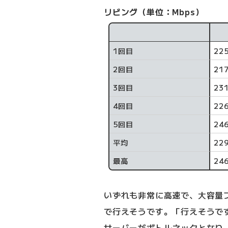
リビング（単位：Mbps）
計測回数
1回目
22
2回目
21
3回目
23
4回目
22
5回目
24
平均
229
最高
24
いずれも非常に高速で、大容量
で行えそうです。「行えそうで
サーバーがボトルネックとなり