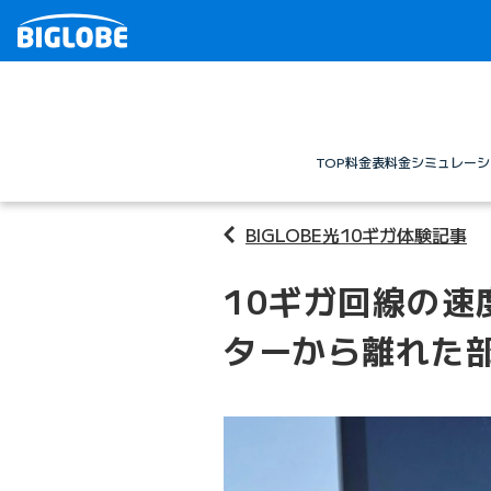
TOP
料金表
料金シミュレーシ
BIGLOBE光10ギガ体験記事
10ギガ回線の速
ターから離れた部