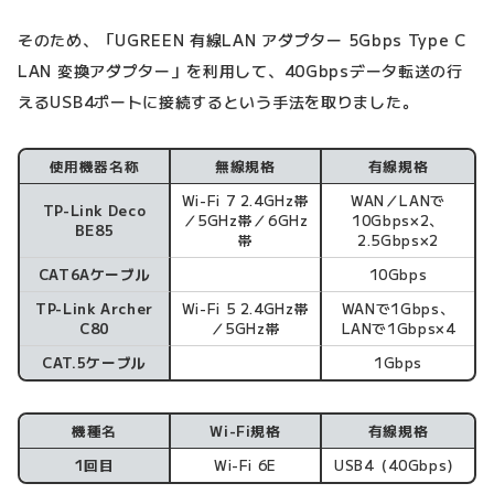
そのため、「UGREEN 有線LAN アダプター 5Gbps Type C
LAN 変換アダプター」を利用して、40Gbpsデータ転送の行
えるUSB4ポートに接続するという手法を取りました。
使用機器名称
無線規格
有線規格
Wi-Fi 7 2.4GHz帯
WAN／LANで
TP-Link Deco
／5GHz帯／6GHz
10Gbps×2、
BE85
帯
2.5Gbps×2
CAT6Aケーブル
10Gbps
TP-Link Archer
Wi-Fi 5 2.4GHz帯
WANで1Gbps、
C80
／5GHz帯
LANで1Gbps×4
CAT.5ケーブル
1Gbps
機種名
Wi-Fi規格
有線規格
1回目
Wi-Fi 6E
USB4（40Gbps）