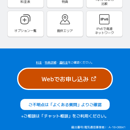
料金表
特典
比較
IPv6で
高速
オプション一覧
提供エリア
ネットワーク
料金
・
特典詳細
・
違約金
をご確認ください。
（新しいタブで
Webでお申し込み
ご不明点は「よくある質問」よりご確認
※ご相談は「チャット相談」をご利用ください。
届出番号(電気通信事業者)：A-18-08841