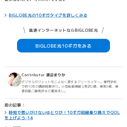
BIGLOBE光の10ギガタイプを詳しくみる
高速インターネットならBIGLOBE光
BIGLOBE光10ギガをみる
Contributor
渡辺まりか
デジタルガジェットをこよなく愛するフリーライター。専門学校
で約10年の講師経験あり。小型船舶操縦士免許2級、乗馬5級、普
通自動二輪免許など趣味多し。
前の記事：
時短で思いがけないゆとりが！10ギガ回線乗り換えでQOL
を上げよう-14