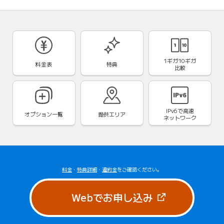
1ギガ10ギガ
料金表
特典
比較
IPv6で
高速
オプション一覧
提供エリア
ネットワーク
料金
・
特典詳細
・
違約金
をご確認ください。
（新しいタブで
Webでお申し込み