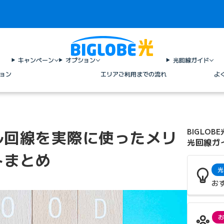
キャンペーン
オプション
光回線ガイド
ョン
エリア
ご利用までの流れ
よ
ル回線を実際に使ったメリ
BIGLOBE
光回線ガ
トまとめ
光
お