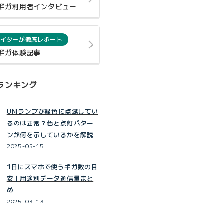
0ギガ利用者インタビュー
ライターが徹底レポート
0ギガ体験記事
ランキング
UNIランプが緑色に点滅してい
るのは正常？色と点灯パター
ンが何を示しているかを解説
2025-05-15
1日にスマホで使うギガ数の目
安｜用途別データ通信量まと
め
2025-03-13