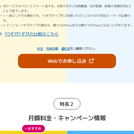
本サービスはベストエフォート型です。お客さまのご利用機器、宅内配線、回線の混雑状況など
により低下します。
1 一部エリアでの提供です。10ギガタイプをご利用いただくには10ギガ対応ルーターが必要で
す。
2 マンション1ギガタイプの場合は、最大200Mbpsまたは最大100Mbpsとなることがあります。
10ギガ1ギガの比較はこちら
料金
・
特典詳細
・
違約金
をご確認ください。
（新しいタブで開きま
Webでお申し込み
特長２
月額料金・キャンペーン情報