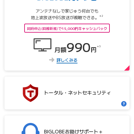
アンテナなしで家じゅう何台でも
＊2
地上波放送やBS放送が視聴できる。
同時申込(回線新規)で
15,000円キャッシュバック
990
＊3
月額
円
詳しくみる
トータル・
ネット
セキュリティ
BIGLOBE
お助け
サポート＋