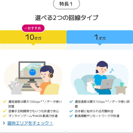
特長１
選べる2つの回線タイプ
10
1
10ギガがおすすめ
ギガ
ギガ
10ギガ
1ギガ
通信速度は最大10Gbps
＊1
／データ使い
通信速度は最大1Gbps
＊2
／データ使い放
放題
題
混雑する時間帯でもいつも快適で安心
お手軽に始められる月額料金
オンラインゲームや4K8K動画で快適
動画視聴やリモートワークが快適
提供エリアをチェック！