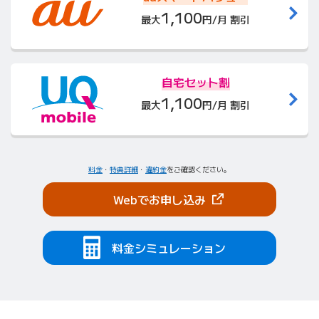
1,100
最大
円/月 割引
自宅セット割
1,100
最大
円/月 割引
料金
・
特典詳細
・
違約金
をご確認ください。
（新しいタブで開きま
Webでお申し込み
料金シミュレーション