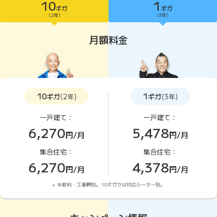
10
1
ギガ
ギガ
10ギガがおすすめ
(2年)
(3年)
月額料金
10
1
ギガ
(2年)
ギガ
(3年)
一戸建て：
一戸建て：
6,270
5,478
円/月
円/月
集合住宅：
集合住宅：
6,270
4,378
円/月
円/月
手数料・工事費別。10ギガでは対応ルーター別。