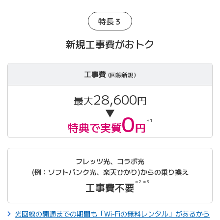
特長３
新規工事費がおトク
工事費
(回線新規)
28,600
最大
円
▼
0
＊1
特典で実質
円
フレッツ光、コラボ光
(例：ソフトバンク光、楽天ひかり)からの乗り換え
＊2 ＊3
工事費不要
光回線の開通までの期間も「Wi-Fiの無料レンタル」があるから