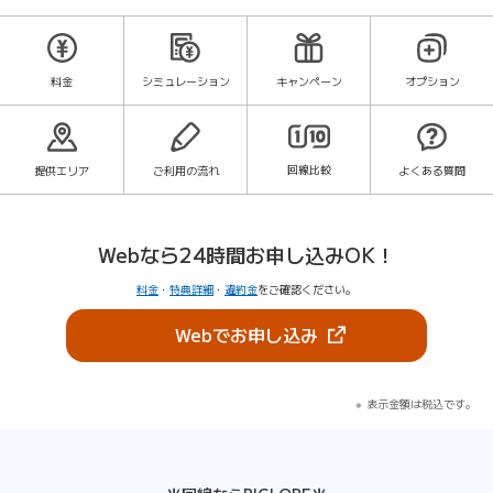
料金
シミュレーション
キャンペーン
オプション
回線比較
提供エリア
ご利用の流れ
よくある質問
Webなら24時間お申し込みOK！
料金
・
特典詳細
・
違約金
をご確認ください。
（新しいタブで開きま
Webでお申し込み
表示金額は税込です。