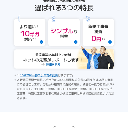
光回線ならBIGLOBE光
選ばれる3つの特長
新規工事費
より速い！
シンプル
10
実質
な
ギガ
0
料金
円
対応
＊1
＊2
通信事業35年以上の老舗
ネットの先輩がサポートします！
詳細を見る
1
10ギガは一部エリアでの提供
となります。
2 新規工事費分割払い相当をBIGLOBE利用料金から24回または36回の分割
にて値引きします。分割払い期間中に解約の場合、残金を一括でお支払いい
ただきます。土日休日工事費、BIGLOBE光電話工事費、BIGLOBE光テレビ
工事費、特別な工事が必要な場合の追加工事費は別途初回にお支払いいただ
きます。