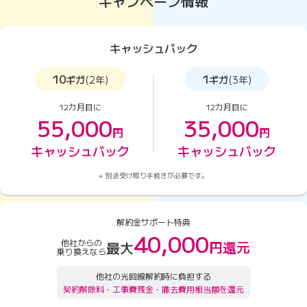
キャンペーン情報
キャッシュバック
10
1
ギガ
(2年)
ギガ
(3年)
12カ月目に
12カ月目に
55,000
35,000
円
円
キャッシュバック
キャッシュバック
別途受け取り手続きが必要です。
解約金サポート特典
40,000
他社からの
円還元
最大
乗り換えなら
他社の光回線解約時に負担する
契約解除料・工事費残金・撤去費用相当額を還元