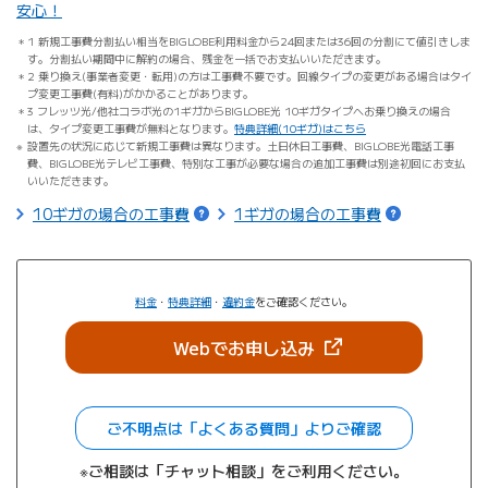
安心！
1 新規工事費分割払い相当をBIGLOBE利用料金から24回または36回の分割にて値引きしま
す。分割払い期間中に解約の場合、残金を一括でお支払いいただきます。
2 乗り換え(事業者変更・転用)の方は工事費不要です。回線タイプの変更がある場合はタイ
プ変更工事費(有料)がかかることがあります。
3 フレッツ光/他社コラボ光の1ギガからBIGLOBE光 10ギガタイプへお乗り換えの場合
は、タイプ変更工事費が無料となります。
特典詳細(10ギガ)はこちら
設置先の状況に応じて新規工事費は異なります。土日休日工事費、BIGLOBE光電話工事
費、BIGLOBE光テレビ工事費、特別な工事が必要な場合の追加工事費は別途初回にお支払
いいただきます。
10ギガの場合の工事費
1ギガの場合の工事費
料金
・
特典詳細
・
違約金
をご確認ください。
（新しいタブで開きま
Webでお申し込み
ご不明点は「よくある質問」よりご確認
※ご相談は「チャット相談」をご利用ください。