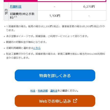
月額料金
-
6,270円
内
訳
初期費用(申込手数
1,100円
-
料)
＊1
1 回線新規の場合。転用の場合は2,200円(税込)、事業者変更の場合は3,300円(税込)かか
ります。
表示金額はイメージです。回線設備、ご利用サービスによって変わります。
開通月の月額料金が無料となります。
定期利用期間と違約金は
こちら
別途工事費がかかります。回線新規の場合は、新規工事費分割払い相当をBIGLOBE利用料
金から値引きします。
特典を詳しくみる
料金
・
特典詳細
・
違約金
をご確認ください。
（新しいタブで開きま
Webでお申し込み