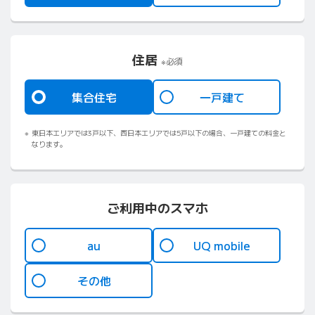
住居
※必須
集合住宅
⼀⼾建て
東⽇本エリアでは3⼾以下、⻄⽇本エリアでは5⼾以下の場合、⼀⼾建ての料⾦と
なります。
ご利用中のスマホ
au
UQ mobile
その他