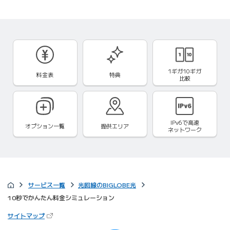
1ギガ10ギガ
料金表
特典
比較
IPv6で
高速
オプション一覧
提供エリア
ネットワーク
サービス一覧
光回線のBIGLOBE光
10秒でかんたん料金シミュレーション
（新しいタブで開きます）
サイトマップ
びっぷるのページ