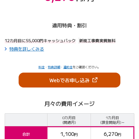
適用特典・割引
12カ月目に
55,000
円キャッシュバック
新規工事費実質無料
特典を詳しくみる
料金
・
特典詳細
・
違約金
をご確認ください。
（新しいタブで開きま
Webでお申し込み
月々の費用イメージ
0カ月目
1カ月目
月々の費用イメージ
(開通月)
(課金開始月)～
1,100
6,270
合計
円
円