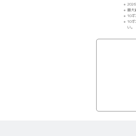
202
最大
10
10
い。