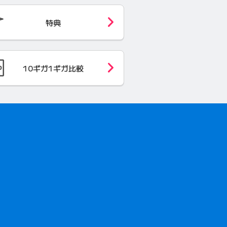
特典
10ギガ1ギガ
比較
開きます）