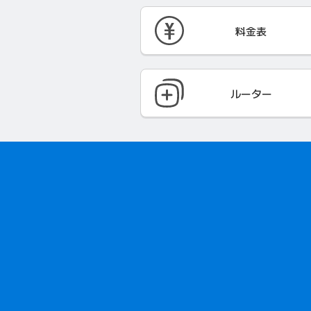
料金表
ルーター