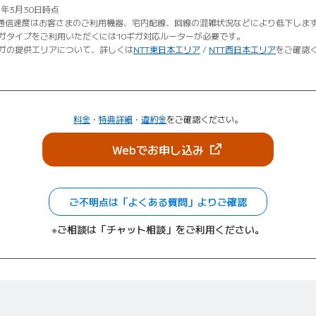
6年3月30日時点
通信速度はお客さまのご利用機器、宅内配線、回線の混雑状況などにより低下しま
ギガタイプをご利用いただくには10ギガ対応ルーターが必要です。
ギガの提供エリアについて、詳しくは
NTT東日本エリア
/
NTT西日本エリア
をご確認
料金
・
特典詳細
・
違約金
をご確認ください。
（新しいタブで開きま
Webでお申し込み
ご不明点は「よくある質問」よりご確認
※ご相談は「チャット相談」をご利用ください。