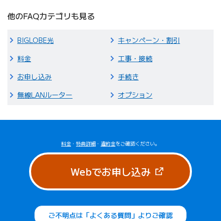
他のFAQカテゴリも見る
BIGLOBE光
キャンペーン・割引
料金
工事・接続
お申し込み
手続き
無線LANルーター
オプション
料金
・
特典詳細
・
違約金
をご確認ください。
（新しいタブで
Webでお申し込み
ご不明点は「よくある質問」よりご確認