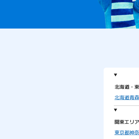
北海道・
北海道
青
関東エリ
東京都
神