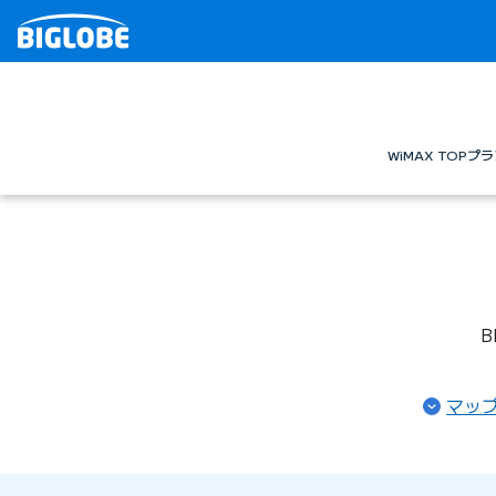
WiMAX TOP
プラ
B
マッ