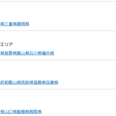
ア
阜県
三重県
静岡県
信エリア
潟県
長野県
富山県
石川県
福井県
ア
都府
和歌山県
奈良県
滋賀県
兵庫県
ア
山県
山口県
島根県
鳥取県