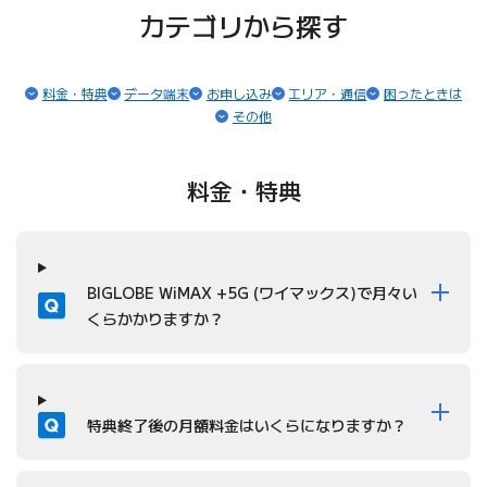
カテゴリから探す
（ページ内リンク）
（ページ内リンク）
（ページ内リンク）
（ページ内リンク）
（ペ
料金・特典
データ端末
お申し込み
エリア・通信
困ったときは
（ページ内リンク）
その他
料金・特典
質問
BIGLOBE WiMAX +5G (ワイマックス)で月々い
くらかかりますか？
質問
特典終了後の月額料金はいくらになりますか？