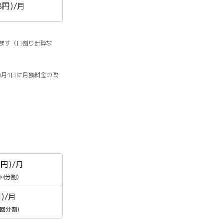
8円)/月
ます（日割り計算な
10月1日に月額料金の改
5円)/月
4回分割)
)/月
6回分割)