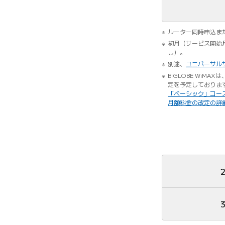
ルーター同時申込ま
初月（サービス開始
し）。
別途、
ユニバーサル
BIGLOBE Wi
定を予定しておりま
「ベーシック」コー
月額料金の改定の詳