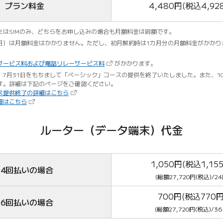
プラン料金
4,480円(税込4,92
たはSIMのみ、どちらをお申し込みの場合も月額料金は同額です。
月）は月額料金はかかりません。ただし、初月解約時は1カ月分の月額料金がかかり
（新しいタブで開きます）
サービス料および電話リレーサービス料
がかかります。
MAXは、7月31日をもちまして「ベーシック」コースの提供を終了いたしました。また、
す。詳細は下記のページをご確認ください。
（新しいタブで開きます）
ス提供終了の詳細はこちら
（新しいタブで開きます）
細はこちら
ルーター（データ端末）代金
1,050円(税込1,15
24回払いの場合
(総額27,720円(税込)/2
700円(税込770円
36回払いの場合
(総額27,720円(税込)/3