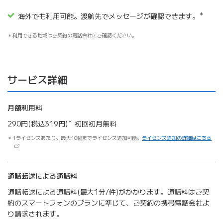
＊
海外でも利用可能。渡航先でメッセージが確認できます。
利用できる地域はご契約の電話会社にご確認ください。
サービス詳細
月額利用料
＊
290円(税込319円)
初回初月無料
（新
1ライセンスあたり。最大10個までライセンス追加可能。
ライセンス追加の詳細はこちら
通話転送による通話料
通話転送による通話料(最大1分/件)がかかります。通話料はご契
約のスマートフォンのプランに準じて、ご契約の携帯電話会社よ
り請求されます。