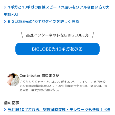
1ギガと10ギガの回線スピードの違いをリアルな使い方で大
検証-03
BIGLOBE光の10ギガタイプを詳しくみる
高速インターネットならBIGLOBE光
BIGLOBE光10ギガをみる
Contributor
渡辺まりか
デジタルガジェットをこよなく愛するフリーライター。専門学校
で約10年の講師経験あり。小型船舶操縦士免許2級、乗馬5級、普
通自動二輪免許など趣味多し。
前の記事：
光回線10ギガなら、家族同時接続・テレワークも快適！-09