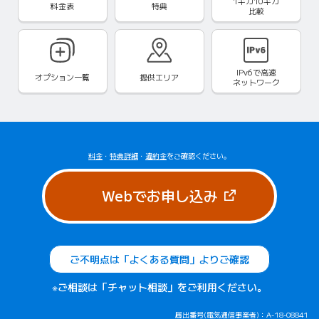
1ギガ10ギガ
料金表
特典
比較
IPv6で
高速
オプション一覧
提供エリア
ネットワーク
料金
・
特典詳細
・
違約金
をご確認ください。
（新しいタブで
Webでお申し込み
ご不明点は「よくある質問」よりご確認
※ご相談は「チャット相談」をご利用ください。
届出番号(電気通信事業者)：A-18-08841