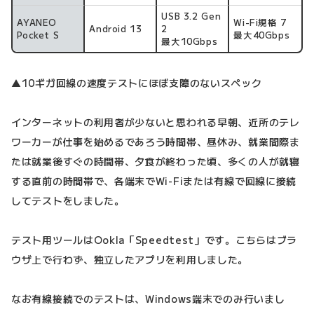
USB 3.2 Gen
AYANEO
Wi-Fi規格 7
Android 13
2
Pocket S
最大40Gbps
最大10Gbps
▲10ギガ回線の速度テストにほぼ支障のないスペック
インターネットの利用者が少ないと思われる早朝、近所のテレ
ワーカーが仕事を始めるであろう時間帯、昼休み、就業間際ま
たは就業後すぐの時間帯、夕食が終わった頃、多くの人が就寝
する直前の時間帯で、各端末でWi-Fiまたは有線で回線に接続
してテストをしました。
テスト用ツールはOokla「Speedtest」です。こちらはブラ
ウザ上で行わず、独立したアプリを利用しました。
なお有線接続でのテストは、Windows端末でのみ行いまし