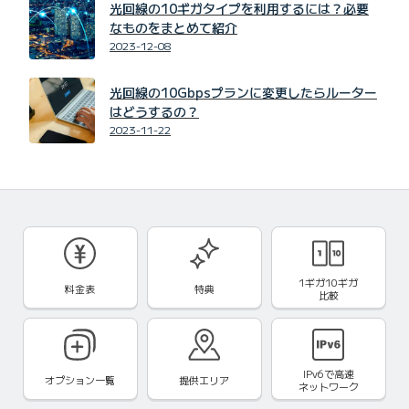
光回線の10ギガタイプを利用するには？必要
なものをまとめて紹介
2023-12-08
光回線の10Gbpsプランに変更したらルーター
はどうするの？
2023-11-22
1ギガ10ギガ
料金表
特典
比較
IPv6で
高速
オプション一覧
提供エリア
ネットワーク