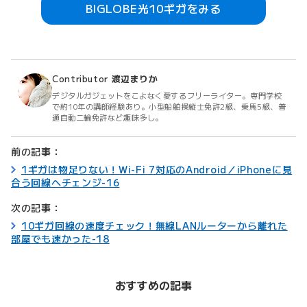
BIGLOBE光10ギガをみる
Contributor
渡辺まりか
デジタルガジェットをこよなく愛するフリーライター。専門学校
で約10年の講師経験あり。小型船舶操縦士免許2級、乗馬5級、普
通自動二輪免許など趣味多し。
前の記事：
1ギガは物足りない！Wi-Fi 7対応のAndroid／iPhoneに見
合う回線へチェンジ-16
次の記事：
10ギガ回線の速度チェック！無線LANルーターから離れた
部屋でも速かった-18
おすすめの記事