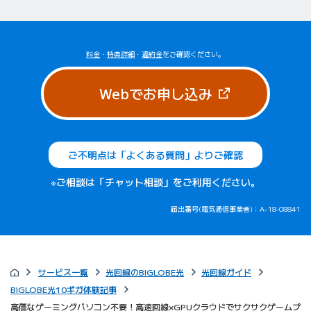
料金
・
特典詳細
・
違約金
をご確認ください。
（新しいタブで
Webでお申し込み
ご不明点は「よくある質問」よりご確認
※ご相談は「チャット相談」をご利用ください。
届出番号(電気通信事業者)：A-18-08841
サービス一覧
光回線のBIGLOBE光
光回線ガイド
BIGLOBE光10ギガ体験記事
高価なゲーミングパソコン不要！高速回線×GPUクラウドでサクサクゲームプ