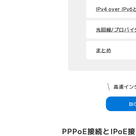
IPv4 over IPv
光回線/プロバイ
まとめ
高速インタ
B
PPPoE接続とIPoE