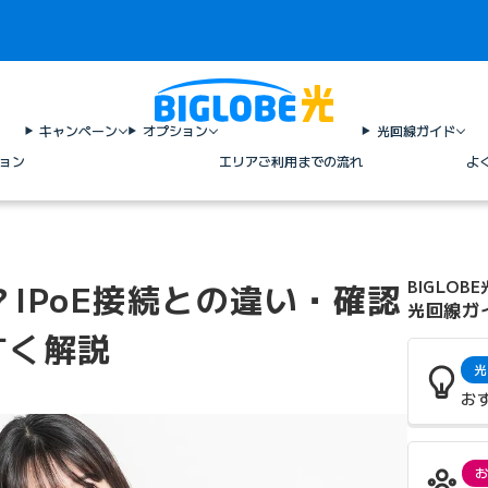
キャンペーン
オプション
光回線ガイド
ョン
エリア
ご利用までの流れ
よ
？IPoE接続との違い・確認
BIGLOBE
光回線ガ
すく解説
光
お