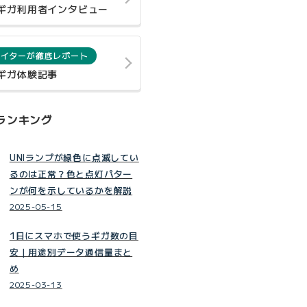
0ギガ利用者インタビュー
ライターが徹底レポート
0ギガ体験記事
ランキング
UNIランプが緑色に点滅してい
るのは正常？色と点灯パター
ンが何を示しているかを解説
2025-05-15
1日にスマホで使うギガ数の目
安｜用途別データ通信量まと
め
2025-03-13