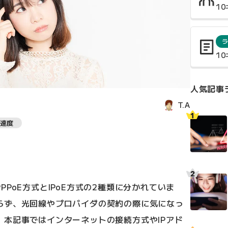
1
1
人気記事
T.A
速度
PoE方式とIPoE方式の2種類に分かれていま
らず、光回線やプロバイダの契約の際に気になっ
。本記事ではインターネットの接続方式やIPアド