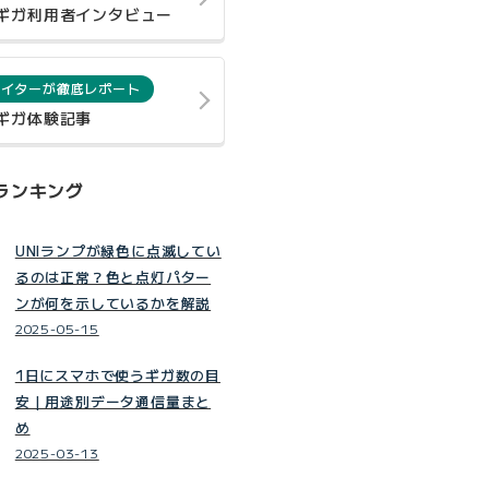
0ギガ利用者インタビュー
ライターが徹底レポート
0ギガ体験記事
ランキング
UNIランプが緑色に点滅してい
るのは正常？色と点灯パター
ンが何を示しているかを解説
2025-05-15
1日にスマホで使うギガ数の目
安｜用途別データ通信量まと
め
2025-03-13