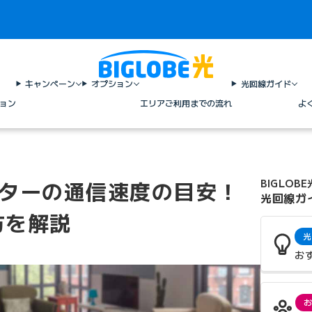
キャンペーン
オプション
光回線ガイド
ョン
エリア
ご利用までの流れ
よ
ルーターの通信速度の目安！
BIGLOBE
光回線ガ
方を解説
光
お